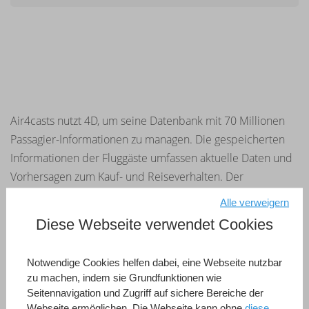
Air4casts nutzt 4D, um seine Datenbank mit 70 Millionen
Passagier-Informationen zu managen. Die gespeicherten
Informationen der Fluggäste umfassen aktuelle Daten und
Vorhersagen zum Kauf- und Reiseverhalten. Der
angebotene Service bietet die monatliche Vorhersage und
Alle verweigern
deren Updates für 1.500 der weltweit größten und
Diese Webseite verwendet Cookies
wichtigsten Flughäfen. Kunden, die diesen Service nutzen,
sind der Handel, Reiseveranstalter und Fluglinien.
Notwendige Cookies helfen dabei, eine Webseite nutzbar
zu machen, indem sie Grundfunktionen wie
Seitennavigation und Zugriff auf sichere Bereiche der
Siehe alle Referenzen
Webseite ermöglichen. Die Webseite kann ohne
diese