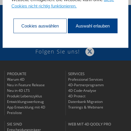
Cookies nicht richtig funktionieren.
Schweiz
Cookies auswählen
Auswahl erlauben
Registrierung für
UNSEREN NEWSLETTER
Folgen Sie uns!
PRODUKTE
SERVICES
Warum 4D
Professional Services
Neu in Feature Release
4D-Partnerprogramm
Neu in 4D LTS
4D Code-Analyse
Produkt Lebenszyklus
4D Protect
Entwicklungswerkzeug
Datenbank Migration
App Entwicklung mit 4D
Trainings & Webinare
Preisliste
SIE SIND
WEB MIT 4D QODLY PRO
Entscheidungsträger